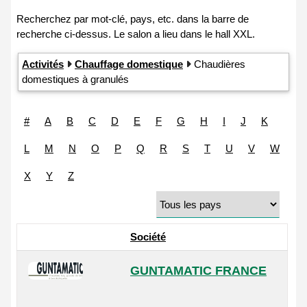
Activités
Chauffage domestique
Chaudières
domestiques à granulés
#
A
B
C
D
E
F
G
H
I
J
K
L
M
N
O
P
Q
R
S
T
U
V
W
X
Y
Z
Société
GUNTAMATIC FRANCE