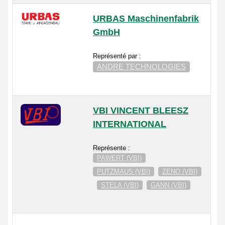
URBAS Maschinenfabrik
GmbH
Représenté par :
ANDRE TECHNOLOGIES
VBI VINCENT BLEESZ
INTERNATIONAL
Représente :
PAWERT (VBI)
PUTZMAUS (VBI)
ZENO (VBI)
STELA (VBI)
GANN (VBI)