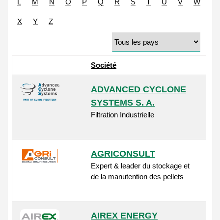
L
M
N
O
P
Q
R
S
T
U
V
W
X
Y
Z
Société
ADVANCED CYCLONE
SYSTEMS S. A.
Filtration Industrielle
AGRICONSULT
Expert & leader du stockage et
de la manutention des pellets
AIREX ENERGY