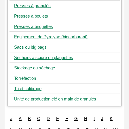
Presses à granulés
Presses à boulets
Presses à briquettes
Equipement de Pyrolyse (biocarburant)
Sacs ou big bags
Séchoirs à sciure ou plaquettes
Stockage ou séchage
Torréfaction
Tri et calibrage
Unité de production clé en main de granulés
#
A
B
C
D
E
F
G
H
I
J
K