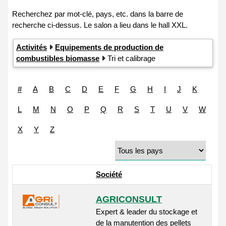
Activités
Equipements de production de
combustibles biomasse
Tri et calibrage
#
A
B
C
D
E
F
G
H
I
J
K
L
M
N
O
P
Q
R
S
T
U
V
W
X
Y
Z
Société
AGRICONSULT
Expert & leader du stockage et
de la manutention des pellets