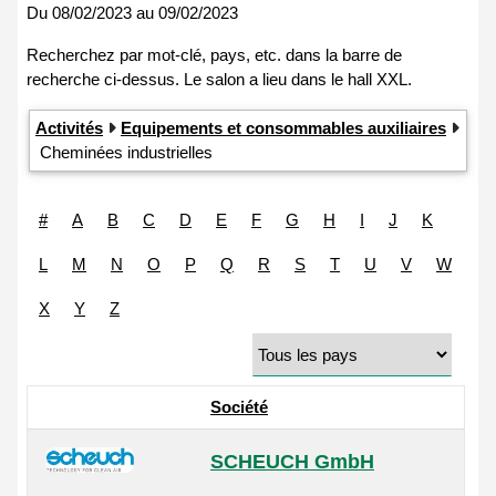
Du
08/02/2023
au
09/02/2023
Activités
Equipements et consommables auxiliaires
Cheminées industrielles
#
A
B
C
D
E
F
G
H
I
J
K
L
M
N
O
P
Q
R
S
T
U
V
W
X
Y
Z
Société
SCHEUCH GmbH