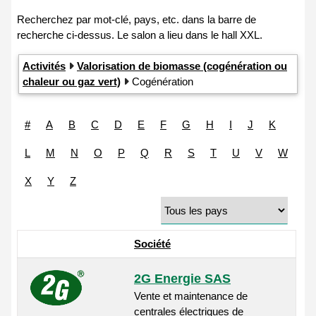
Activités
Valorisation de biomasse (cogénération ou
chaleur ou gaz vert)
Cogénération
#
A
B
C
D
E
F
G
H
I
J
K
L
M
N
O
P
Q
R
S
T
U
V
W
X
Y
Z
Société
2G Energie SAS
Vente et maintenance de
centrales électriques de