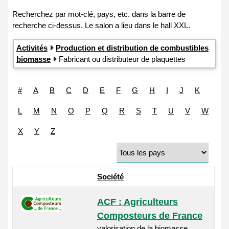
Activités
Production et distribution de combustibles
biomasse
Fabricant ou distributeur de plaquettes
#
A
B
C
D
E
F
G
H
I
J
K
L
M
N
O
P
Q
R
S
T
U
V
W
X
Y
Z
Société
ACF : Agriculteurs
Composteurs de France
valorisation de la biomasse