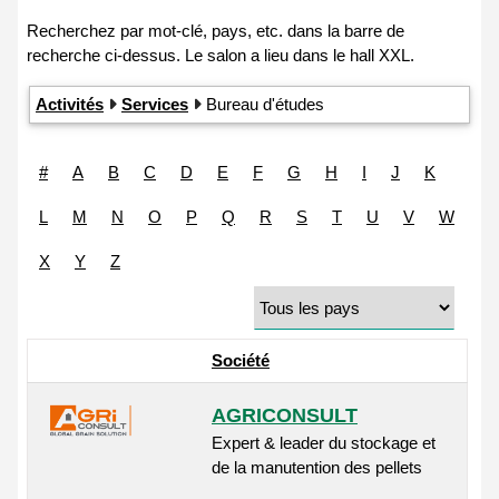
Activités
Services
Bureau d'études
#
A
B
C
D
E
F
G
H
I
J
K
L
M
N
O
P
Q
R
S
T
U
V
W
X
Y
Z
Société
AGRICONSULT
Expert & leader du stockage et
de la manutention des pellets