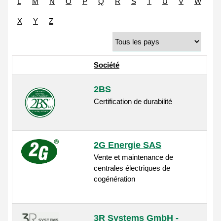
L
M
N
O
P
Q
R
S
T
U
V
W
X
Y
Z
Société
2BS
Certification de durabilité
2G Energie SAS
Vente et maintenance de
centrales électriques de
cogénération
3R Systems GmbH -