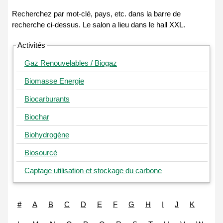
Activités
Gaz Renouvelables / Biogaz
Biomasse Energie
Biocarburants
Biochar
Biohydrogène
Biosourcé
Captage utilisation et stockage du carbone
#
A
B
C
D
E
F
G
H
I
J
K