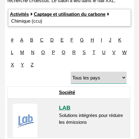
Activités
Captage et utilisation du carbone
Chimique (ccu)
#
A
B
C
D
E
F
G
H
I
J
K
L
M
N
O
P
Q
R
S
T
U
V
W
X
Y
Z
Société
LAB
Solutions intégrées pour réduire
les émissions