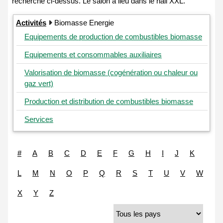
Activités
Biomasse Energie
Equipements de production de combustibles biomasse
Equipements et consommables auxiliaires
Valorisation de biomasse (cogénération ou chaleur ou
gaz vert)
Production et distribution de combustibles biomasse
Services
#
A
B
C
D
E
F
G
H
I
J
K
L
M
N
O
P
Q
R
S
T
U
V
W
X
Y
Z