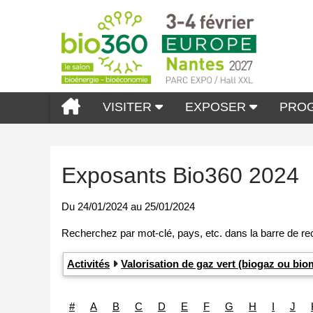
VISITER
EXPOSER
PRO
Exposants Bio360 2024
Du
24/01/2024
au
25/01/2024
Activités
Valorisation de gaz vert (biogaz ou b
#
A
B
C
D
E
F
G
H
I
J