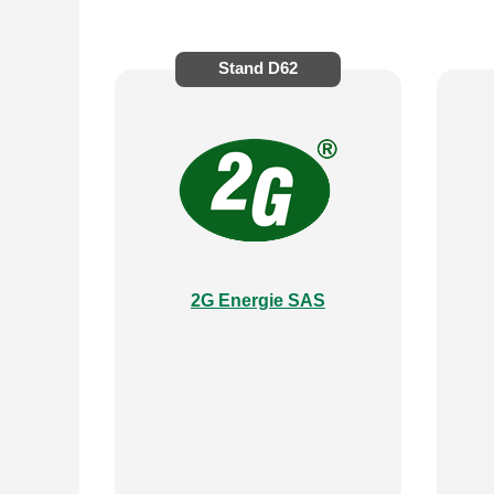
Stand
D62
2G Energie SAS