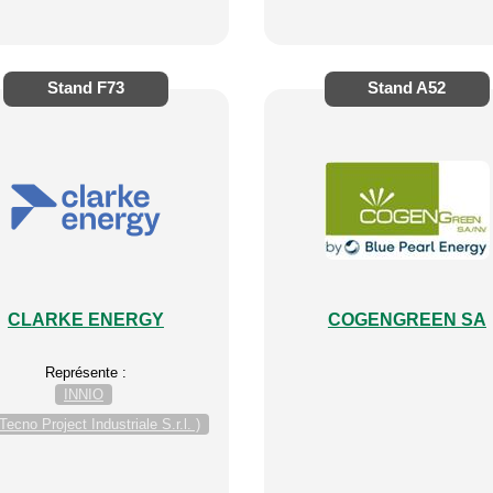
Stand
F73
Stand
A52
CLARKE ENERGY
COGENGREEN SA
Représente :
INNIO
Tecno Project Industriale S.r.l. )