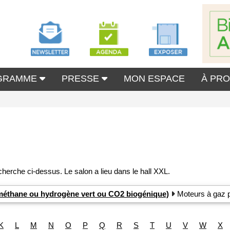
GRAMME
PRESSE
MON ESPACE
À PR
iométhane ou hydrogène vert ou CO2 biogénique)
Moteurs à gaz p
K
L
M
N
O
P
Q
R
S
T
U
V
W
X