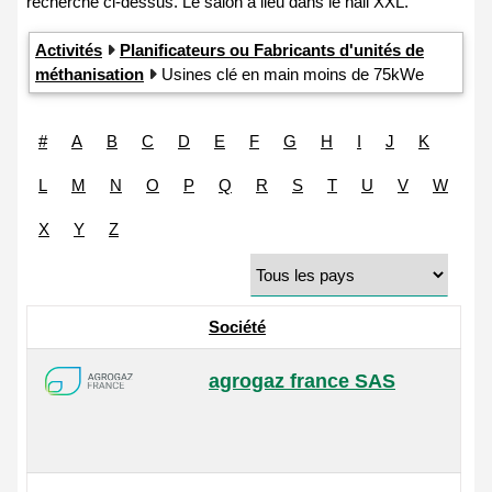
Activités
Planificateurs ou Fabricants d'unités de
méthanisation
Usines clé en main moins de 75kWe
#
A
B
C
D
E
F
G
H
I
J
K
L
M
N
O
P
Q
R
S
T
U
V
W
X
Y
Z
Société
agrogaz france SAS