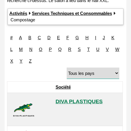
Activités
Services Techniques et Consommables
Compostage
#
A
B
C
D
E
F
G
H
I
J
K
L
M
N
O
P
Q
R
S
T
U
V
W
X
Y
Z
Société
DIVA PLASTIQUES