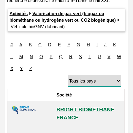
Activités
Valorisation de gaz vert (biogaz ou
biométhane ou hydrogène vert ou CO2 biogénique)
Véhicule bioGNV (fabricant)
#
A
B
C
D
E
F
G
H
I
J
K
L
M
N
O
P
Q
R
S
T
U
V
W
X
Y
Z
Société
BRIGHT BIOMETHANE
FRANCE