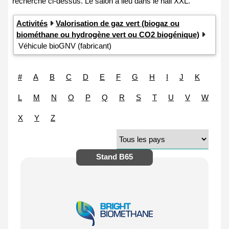
Activités
Valorisation de gaz vert (biogaz ou
biométhane ou hydrogène vert ou CO2 biogénique)
Véhicule bioGNV (fabricant)
#
A
B
C
D
E
F
G
H
I
J
K
L
M
N
O
P
Q
R
S
T
U
V
W
X
Y
Z
Stand
B65