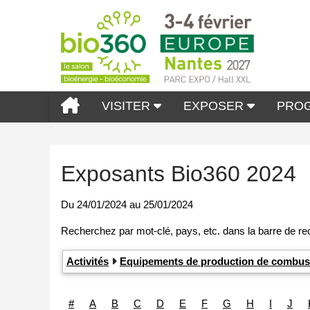
VISITER
EXPOSER
PRO
Exposants Bio360 2024
Du
24/01/2024
au
25/01/2024
Activités
Equipements de production de combus
#
A
B
C
D
E
F
G
H
I
J