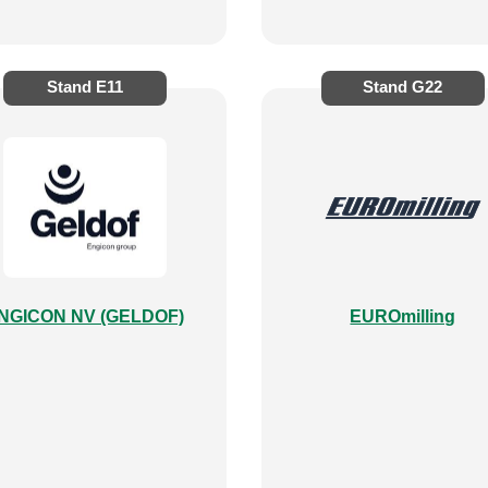
Stand
E11
Stand
G22
NGICON NV (GELDOF)
EUROmilling