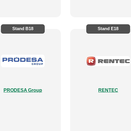
Stand
B18
Stand
E18
PRODESA Group
RENTEC