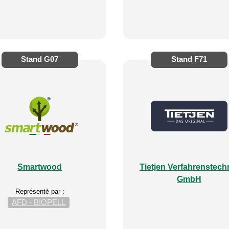
Stand
G07
Stand
F71
Smartwood
Tietjen Verfahrenstech
GmbH
Représenté par :
AFD - BIOPELL