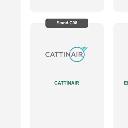
Stand
C06
CATTINAIR
E