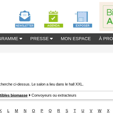
GRAMME
PRESSE
MON ESPACE
À PR
tibles biomasse
Convoyeurs ou extracteurs
K
L
M
N
O
P
Q
R
S
T
U
V
W
X