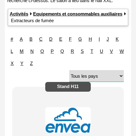
Activités
Equipements et consommables auxiliaires
Extracteurs de fumée
#
A
B
C
D
E
F
G
H
I
J
K
L
M
N
O
P
Q
R
S
T
U
V
W
X
Y
Z
Stand
H11