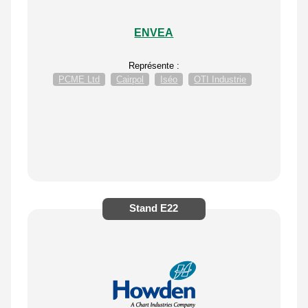
ENVEA
Représente :
PCME Ltd
Cairpol
Iséo
OTI Industrie
Stand
E22