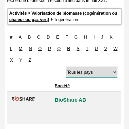
Activités
Valorisation de biomasse (cogénération ou
chaleur ou gaz vert)
Trigénération
#
A
B
C
D
E
F
G
H
I
J
K
L
M
N
O
P
Q
R
S
T
U
V
W
X
Y
Z
Société
BioShare AB