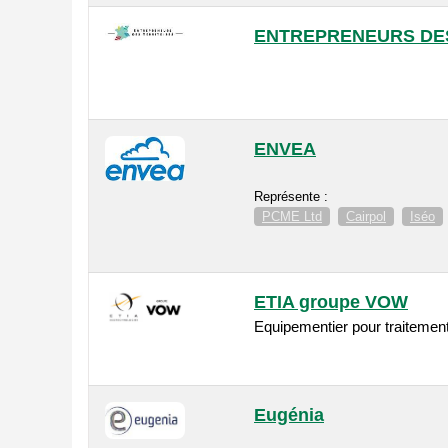
ENTREPRENEURS DES
ENVEA
Représente :
PCME Ltd
Cairpol
Iséo
ETIA groupe VOW
Equipementier pour traitemen
Eugénia