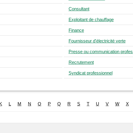
Consultant
Exploitant de chauffage
Finance
Fournisseur d'électricité verte
Presse ou communication profess
Recrutement
Syndicat professionnel
K
L
M
N
O
P
Q
R
S
T
U
V
W
X