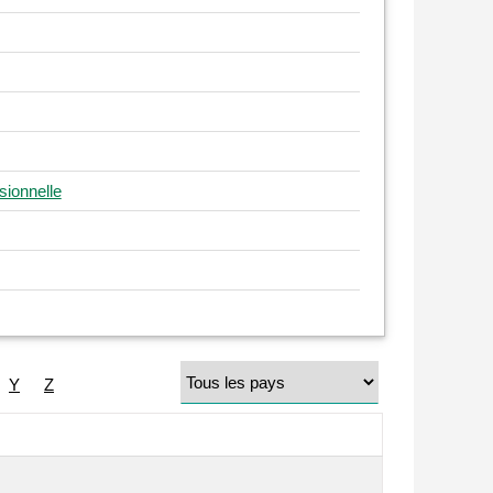
ionnelle
Y
Z