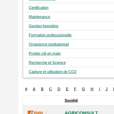
Certification
Maintenance
Gestion forestière
Formation professionnelle
Organisme institutionnel
Projets clé en main
Recherche et Science
Capture et utilisation de CO2
#
A
B
C
D
E
F
G
H
I
J
Société
AGRICONSULT