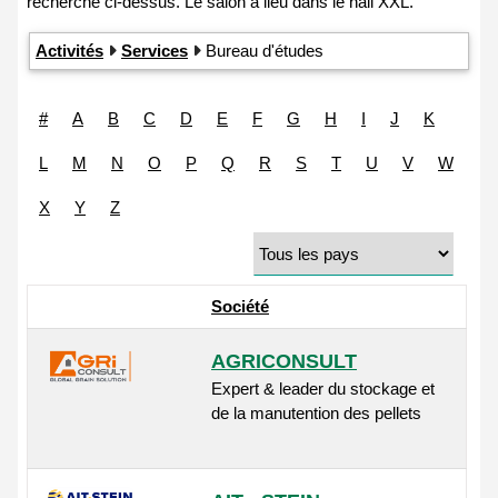
Activités
Services
Bureau d'études
#
A
B
C
D
E
F
G
H
I
J
K
L
M
N
O
P
Q
R
S
T
U
V
W
X
Y
Z
Société
AGRICONSULT
Expert & leader du stockage et
de la manutention des pellets