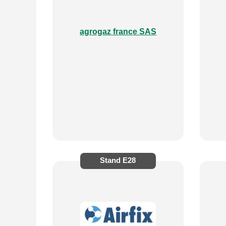
agrogaz france SAS
Stand
E28