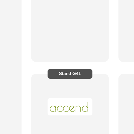
Stand
G41