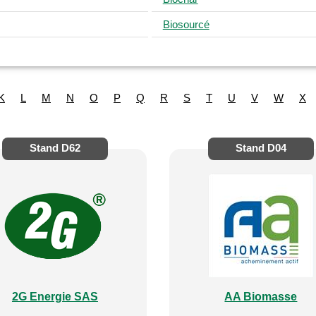
Biosourcé
K
L
M
N
O
P
Q
R
S
T
U
V
W
X
Stand
D62
Stand
D04
2G Energie SAS
AA Biomasse