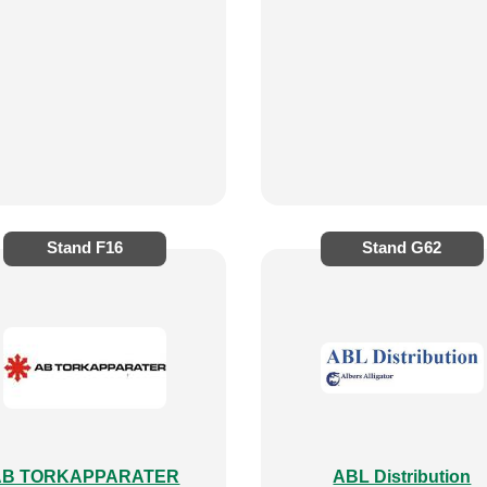
Stand
F16
Stand
G62
AB TORKAPPARATER
ABL Distribution