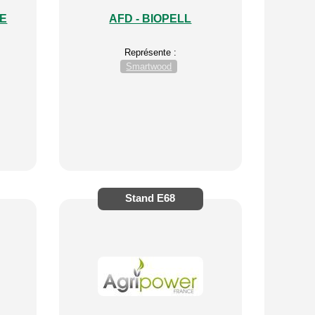
E
AFD - BIOPELL
Représente :
Smartwood
Stand
E68