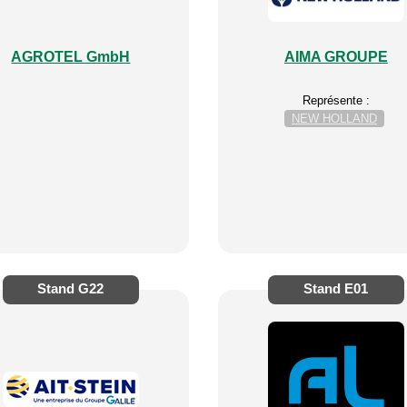
AGROTEL GmbH
AIMA GROUPE
Représente :
NEW HOLLAND
Stand
G22
Stand
E01