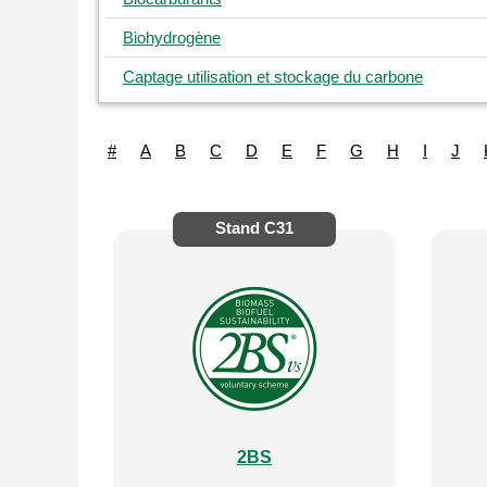
Biohydrogène
Captage utilisation et stockage du carbone
#
A
B
C
D
E
F
G
H
I
J
Stand
C31
2BS