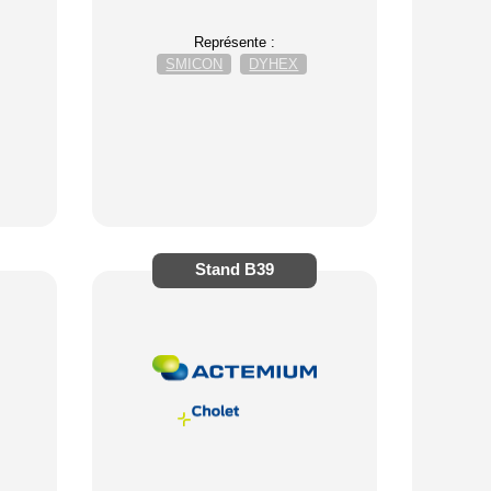
Représente :
SMICON
DYHEX
Stand
B39