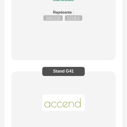
Représente :
SMICON
DYHEX
Stand
G41