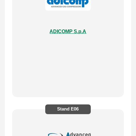
ADICOMP S.p.A
Stand
E06