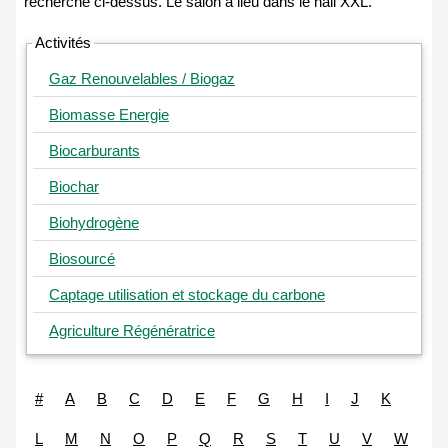
Activités
Gaz Renouvelables / Biogaz
Biomasse Energie
Biocarburants
Biochar
Biohydrogène
Biosourcé
Captage utilisation et stockage du carbone
Agriculture Régénératrice
#
A
B
C
D
E
F
G
H
I
J
K
L
M
N
O
P
Q
R
S
T
U
V
W