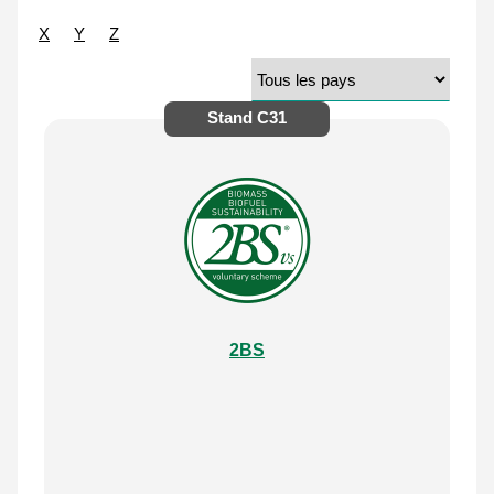
X
Y
Z
Stand
C31
2BS