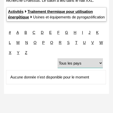
Activités
Traitement thermique pour utilisation
énergétique
Usines et équipements de pyrogazéification
#
A
B
C
D
E
F
G
H
I
J
K
L
M
N
O
P
Q
R
S
T
U
V
W
X
Y
Z
Aucune donnée n'est disponible pour le moment