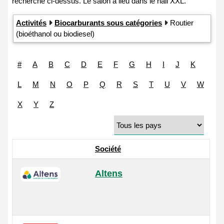
Activités
Biocarburants sous catégories
Routier
(bioéthanol ou biodiesel)
#
A
B
C
D
E
F
G
H
I
J
K
L
M
N
O
P
Q
R
S
T
U
V
W
X
Y
Z
Société
Altens