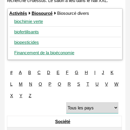
Activités
Biosourcé
Biosourcé divers
biochimie verte
biofertilisants
biopesticides
Financement de la bioéconomie
#
A
B
C
D
E
F
G
H
I
J
K
L
M
N
O
P
Q
R
S
T
U
V
W
X
Y
Z
Société