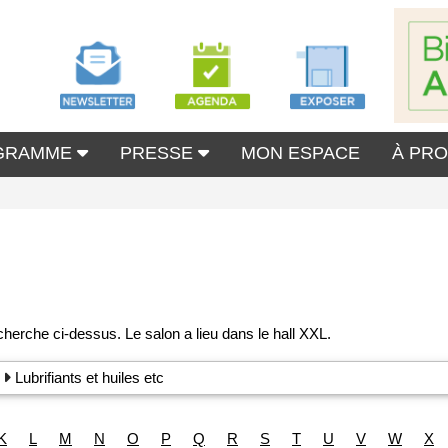
GRAMME
PRESSE
MON ESPACE
À PR
Lubrifiants et huiles etc
K
L
M
N
O
P
Q
R
S
T
U
V
W
X