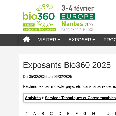
VISITER
EXPOSER
PRO
Exposants Bio360 2025
Du
05/02/2025
au
06/02/2025
Activités
Services Techniques et Consommables
#
A
B
C
D
E
F
G
H
I
J