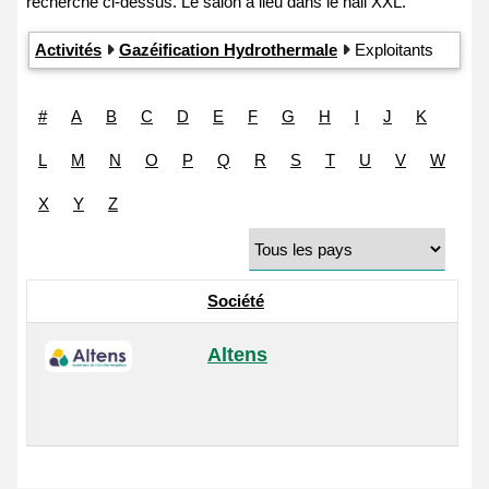
Activités
Gazéification Hydrothermale
Exploitants
#
A
B
C
D
E
F
G
H
I
J
K
L
M
N
O
P
Q
R
S
T
U
V
W
X
Y
Z
Société
Altens