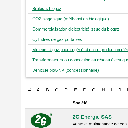
Brûleurs biogaz
CO2 biogénique (méthanation biologique)
Commercialisation d'électricité issue du biogaz
Cylindres de gaz portables
Moteurs à gaz pour cogénération ou production d'éle
Transformateurs ou connection au réseau électriqu
Véhicule bioGNV (concessionnaire)
#
A
B
C
D
E
F
G
H
I
J
Société
2G Energie SAS
Vente et maintenance de centr