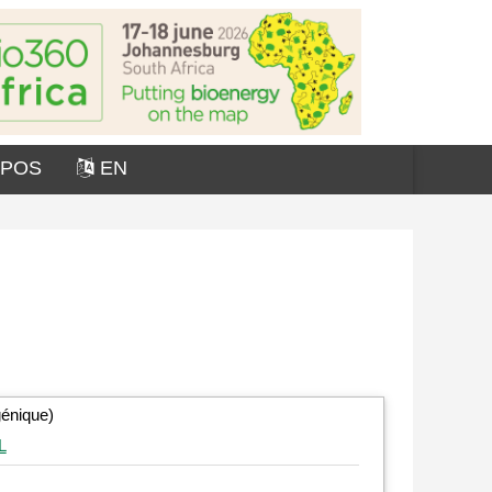
OPOS
EN
génique)
L