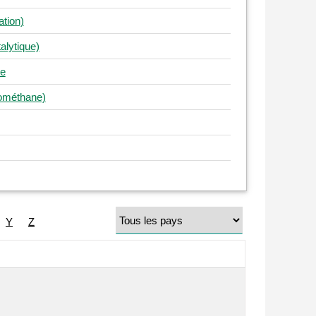
ation)
alytique)
ge
iométhane)
Y
Z