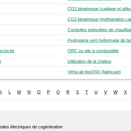
CO2 biogénique (captage et utilis
CO2 biogénique (méthanation cat
Conduites préisolées de chauffa
Hydrogène vert (reformage de b
ctricité
ORC ou pile à combustible
e
Utilisation de la chaleur
Véhicule bioGNV (fabricant)
K
L
M
N
O
P
Q
R
S
T
U
V
W
X
ales électriques de cogénération