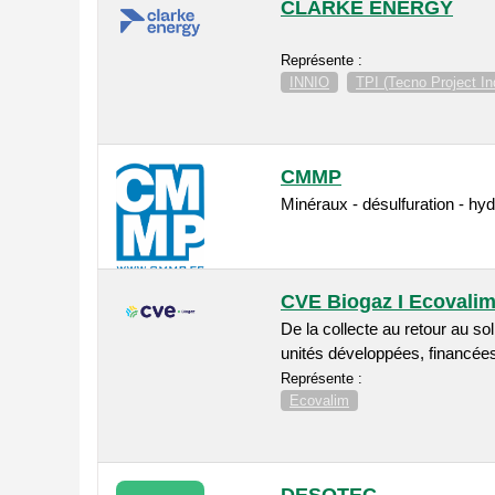
CLARKE ENERGY
Représente :
INNIO
TPI (Tecno Project Indu
CMMP
Minéraux - désulfuration - hy
CVE Biogaz I Ecovali
De la collecte au retour au so
unités développées, financées,
Représente :
Ecovalim