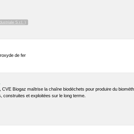
striale S.r.l. )
droxyde de fer
m
l, CVE Biogaz maîtrise la chaîne biodéchets pour produire du biométhan
 construites et exploitées sur le long terme.