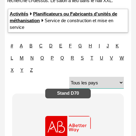
Activités
Planificateurs ou Fabricants d'unités de
méthanisation
Service de construction et mise en
service
#
A
B
C
D
E
F
G
H
I
J
K
L
M
N
O
P
Q
R
S
T
U
V
W
X
Y
Z
Stand
D70