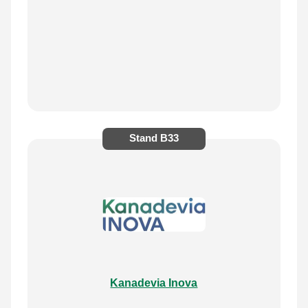
Stand
B33
Kanadevia Inova