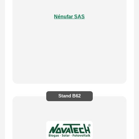
Nénufar SAS
Stand
B62