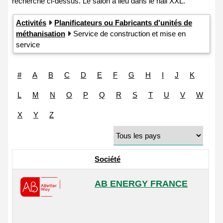
Activités
Planificateurs ou Fabricants d'unités de
méthanisation
Service de construction et mise en
service
#
A
B
C
D
E
F
G
H
I
J
K
L
M
N
O
P
Q
R
S
T
U
V
W
X
Y
Z
Société
AB ENERGY FRANCE