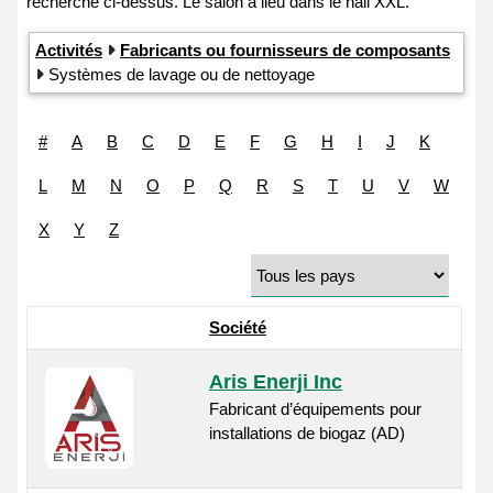
Activités
Fabricants ou fournisseurs de composants
Systèmes de lavage ou de nettoyage
#
A
B
C
D
E
F
G
H
I
J
K
L
M
N
O
P
Q
R
S
T
U
V
W
X
Y
Z
Société
Aris Enerji Inc
Fabricant d’équipements pour
installations de biogaz (AD)