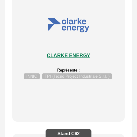
CLARKE ENERGY
Représente :
INNIO
TPI (Tecno Project Industriale S.r.l. )
Stand
C62