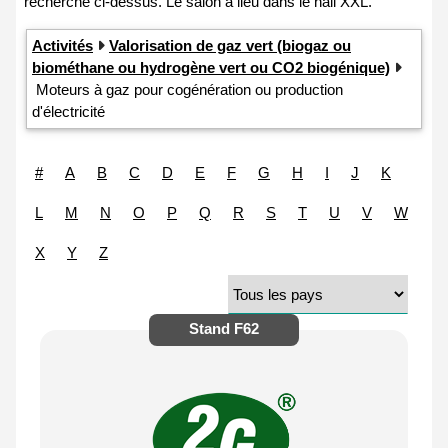
Activités
Valorisation de gaz vert (biogaz ou
biométhane ou hydrogène vert ou CO2 biogénique)
Moteurs à gaz pour cogénération ou production
d'électricité
#
A
B
C
D
E
F
G
H
I
J
K
L
M
N
O
P
Q
R
S
T
U
V
W
X
Y
Z
Stand
F62