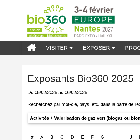
VISITER
EXPOSER
PRO
Exposants Bio360 2025
Du
05/02/2025
au
06/02/2025
Activités
Valorisation de gaz vert (biogaz ou b
#
A
B
C
D
E
F
G
H
I
J