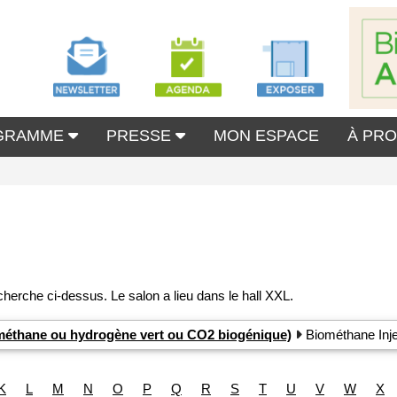
GRAMME
PRESSE
MON ESPACE
À PR
iométhane ou hydrogène vert ou CO2 biogénique)
Biométhane Inje
K
L
M
N
O
P
Q
R
S
T
U
V
W
X