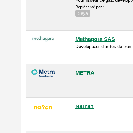
Fournisseur de gaz, développe
Représenté par :
Seya
Methagora SAS
Développeur d'unités de biom
METRA
NaTran