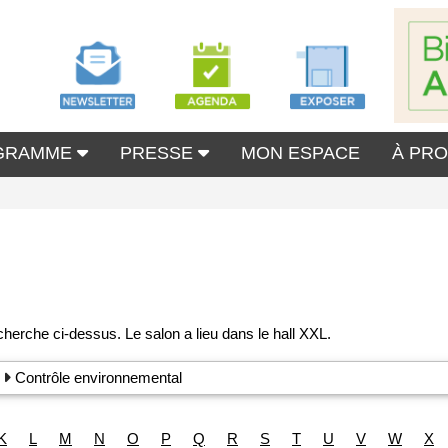
GRAMME
PRESSE
MON ESPACE
À PR
Contrôle environnemental
K
L
M
N
O
P
Q
R
S
T
U
V
W
X