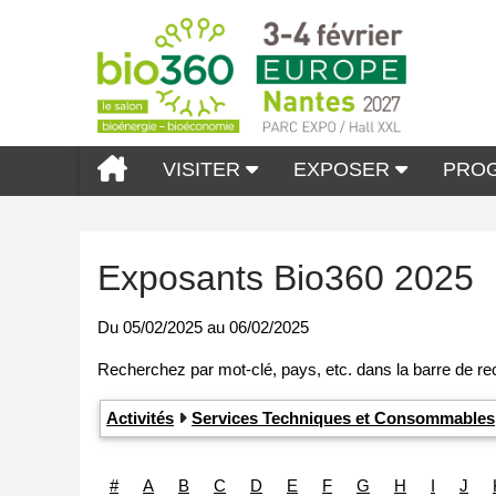
VISITER
EXPOSER
PRO
Exposants Bio360 2025
Du
05/02/2025
au
06/02/2025
Activités
Services Techniques et Consommables
#
A
B
C
D
E
F
G
H
I
J