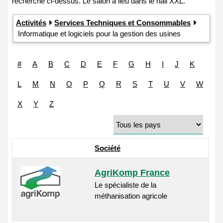
Activités
Services Techniques et Consommables
Informatique et logiciels pour la gestion des usines
#
A
B
C
D
E
F
G
H
I
J
K
L
M
N
O
P
Q
R
S
T
U
V
W
X
Y
Z
Société
AgriKomp France
Le spécialiste de la
méthanisation agricole