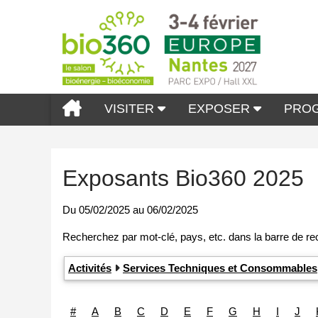
VISITER
EXPOSER
PRO
Exposants Bio360 2025
Du
05/02/2025
au
06/02/2025
Activités
Services Techniques et Consommables
#
A
B
C
D
E
F
G
H
I
J