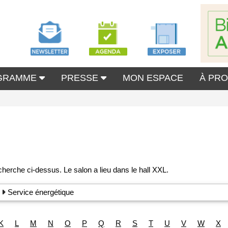
GRAMME
PRESSE
MON ESPACE
À PR
Service énergétique
K
L
M
N
O
P
Q
R
S
T
U
V
W
X