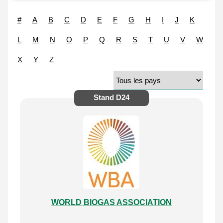
#
A
B
C
D
E
F
G
H
I
J
K
L
M
N
O
P
Q
R
S
T
U
V
W
X
Y
Z
Stand
D24
WORLD BIOGAS ASSOCIATION