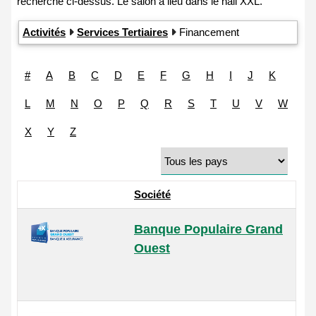
Activités
Services Tertiaires
Financement
#
A
B
C
D
E
F
G
H
I
J
K
L
M
N
O
P
Q
R
S
T
U
V
W
X
Y
Z
Société
Banque Populaire Grand
Ouest