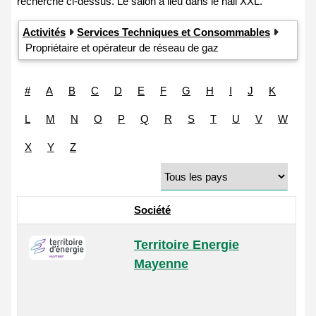
Activités
Services Techniques et Consommables
Propriétaire et opérateur de réseau de gaz
#
A
B
C
D
E
F
G
H
I
J
K
L
M
N
O
P
Q
R
S
T
U
V
W
X
Y
Z
Société
Territoire Energie
Mayenne