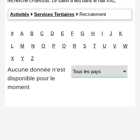
Activités
Services Tertiaires
Recrutement
#
A
B
C
D
E
F
G
H
I
J
K
L
M
N
O
P
Q
R
S
T
U
V
W
X
Y
Z
Aucune donnée n'est
disponible pour le
moment