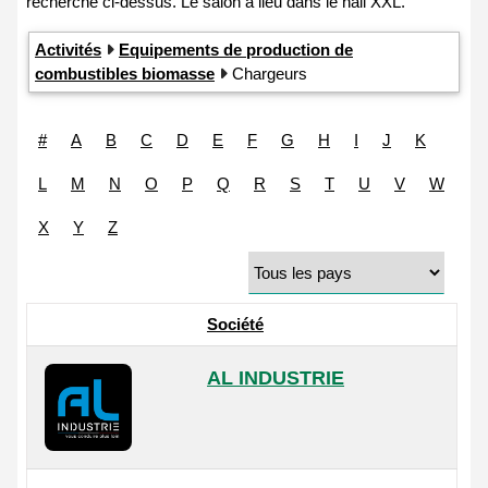
Activités
Equipements de production de
combustibles biomasse
Chargeurs
#
A
B
C
D
E
F
G
H
I
J
K
L
M
N
O
P
Q
R
S
T
U
V
W
X
Y
Z
Société
AL INDUSTRIE