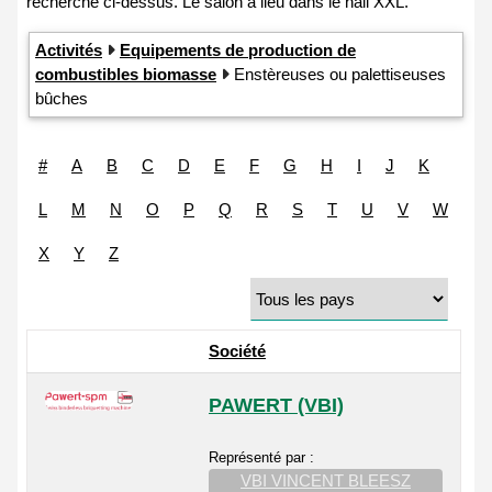
Activités
Equipements de production de
combustibles biomasse
Enstèreuses ou palettiseuses
bûches
#
A
B
C
D
E
F
G
H
I
J
K
L
M
N
O
P
Q
R
S
T
U
V
W
X
Y
Z
Société
PAWERT (VBI)
Représenté par :
VBI VINCENT BLEESZ