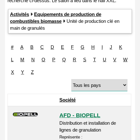
Activités
Equipements de production de
combustibles biomasse
Unité de production clé en
main de granulés
#
A
B
C
D
E
F
G
H
I
J
K
L
M
N
O
P
Q
R
S
T
U
V
W
X
Y
Z
Société
AFD - BIOPELL
Distribution et installation de
lignes de granulation
Représente :