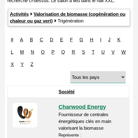
Activités
Valorisation de biomasse (cogénération ou
chaleur ou gaz vert)
Trigénération
#
A
B
C
D
E
F
G
H
I
J
K
L
M
N
O
P
Q
R
S
T
U
V
W
X
Y
Z
Société
Charwood Energy
Fournisseur de centrales
énergétiques clés en main
valorisant la biomasse
Représente :