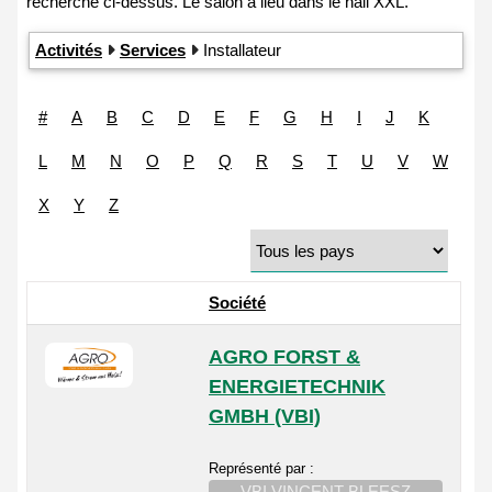
Activités
Services
Installateur
#
A
B
C
D
E
F
G
H
I
J
K
L
M
N
O
P
Q
R
S
T
U
V
W
X
Y
Z
Société
AGRO FORST &
ENERGIETECHNIK
GMBH (VBI)
Représenté par :
VBI VINCENT BLEESZ