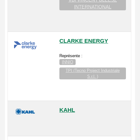
INTERNATIONAL
CLARKE ENERGY
Représente :
INNIO
TPI (Tecno Project Industriale
S.r.l. )
KAHL