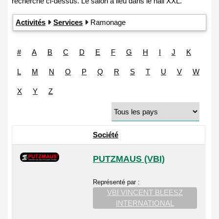
Activités
Services
Ramonage
#
A
B
C
D
E
F
G
H
I
J
K
L
M
N
O
P
Q
R
S
T
U
V
W
X
Y
Z
Société
PUTZMAUS (VBI)
Représenté par :
VBI VINCENT BLEESZ
INTERNATIONAL