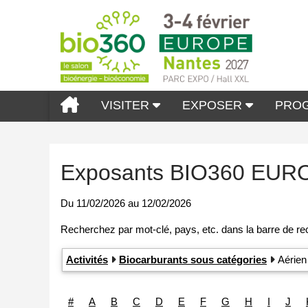
VISITER
EXPOSER
PRO
Exposants BIO360 EUR
Du
11/02/2026
au
12/02/2026
Activités
Biocarburants sous catégories
Aérien
#
A
B
C
D
E
F
G
H
I
J