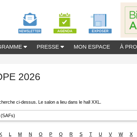
GRAMME
PRESSE
MON ESPACE
À PR
OPE 2026
 (SAFs)
K
L
M
N
O
P
Q
R
S
T
U
V
W
X