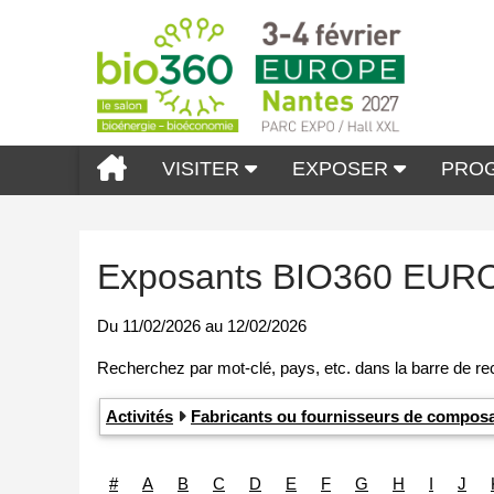
VISITER
EXPOSER
PRO
Exposants BIO360 EUR
Du
11/02/2026
au
12/02/2026
Activités
Fabricants ou fournisseurs de compos
#
A
B
C
D
E
F
G
H
I
J