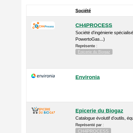
Société
CH4PROCESS
Société d'ingénierie spéciali
PowertoGas...)
Représente :
Epicerie du Biogaz
Environia
Epicerie du Biogaz
Catalogue évolutif d'outils, 
Représenté par :
CH4PROCESS