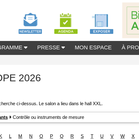
GRAMME
PRESSE
MON ESPACE
À PR
OPE 2026
ants
Contrôle ou instruments de mesure
K
L
M
N
O
P
Q
R
S
T
U
V
W
X