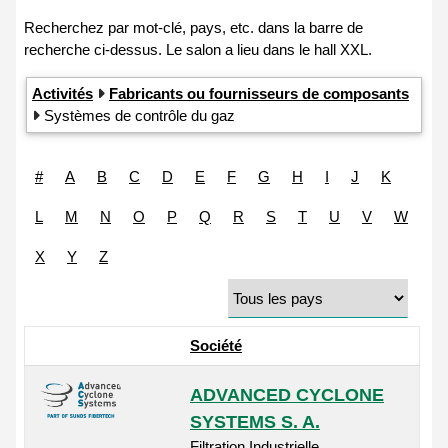
Activités
Fabricants ou fournisseurs de composants
Systèmes de contrôle du gaz
#
A
B
C
D
E
F
G
H
I
J
K
L
M
N
O
P
Q
R
S
T
U
V
W
X
Y
Z
Société
ADVANCED CYCLONE
SYSTEMS S. A.
Filtration Industrielle