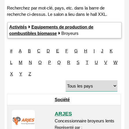
Activités
Equipements de production de
combustibles biomasse
Broyeurs
#
A
B
C
D
E
F
G
H
I
J
K
L
M
N
O
P
Q
R
S
T
U
V
W
X
Y
Z
Société
ARJES
Concessionnaire broyeurs lents
Représenté par :